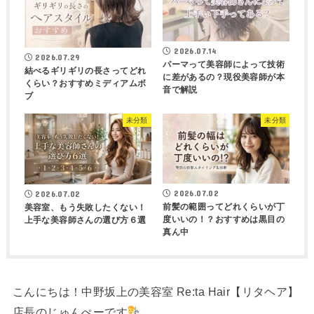
2026.07.14
2026.07.29
パーマって美容師によって技術
結べるギリギリの長さってどれ
に差があるの？現役美容師が本
くらい？おすすめミディアムボ
音で解説
ブ
未分類
未分類
2026.07.02
2026.07.02
前髪の範囲ってどれくらいが丁
美容室、もう失敗したくない！
度いいの！？おすすめは黒目の
上手な美容師さんの選び方６選
真ん中
こんにちは！中野坂上の美容室 Re:ta Hair【リタヘア】
店長のじゅんぺーです