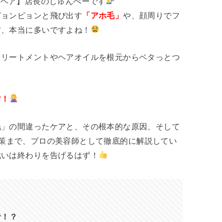
【リタヘア】店長のじゅんぺーです
ピョンピョンと飛び出す
「アホ毛」
や、顔周りでフ
方、本当に多いですよね！
トリートメントやヘアオイルを根元からベタっとつ
す！
毛」の間違ったケアと、その根本的な原因、そして
しい対策まで、プロの美容師として徹底的に解説してい
戦いは終わりを告げるはず！
者！？