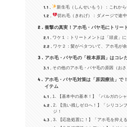
1.1
新生毛（しんせいもう）：これから
1.2
切れ毛（きれげ）：ダメージで途
2
衝撃の真実！アホ毛・パヤ毛にトリー
2.1
ワケ１：トリートメントは「頭皮」に
2.2
ワケ２：髪がベタついて、アホ毛が
3
アホ毛・パヤ毛の「根本原因」はコレ
3.1
その他のアホ毛・パヤ毛の原因（おさ
4
アホ毛・パヤ毛対策は「原因療法」で！Re
イテム
4.1
1. 【基本中の基本！】「パルガのシ
4.2
2. 【洗い残しゼロへ！】「シリコ
ジ！
4.3
3. 【応急処置に！】「アホ毛を抑え